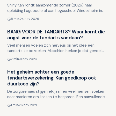
Shirly Kan rondt aankomende zomer (2026) haar
opleiding Logopedie af aan hogeschool Windesheim in
Almere. Naast haar studie is zij werkzaam als logopedist …
5 min
24 nov 2026
BANG VOOR DE TANDARTS? Waar komt die
Overig nieuws
angst voor de tandarts vandaan?
Veel mensen voelen zich nerveus bij het idee een
tandarts te bezoeken. Misschien herken je dat gevoel
wel: klamme handen, een versnelde hartslag, of gewoon
2 min
11 nov 2023
de n…
Het geheim achter een goede
Overig nieuws
tandartsverzekering: Kan goedkoop ook
duurkoop zijn?
De zorgpremies stijgen elk jaar, en veel mensen zoeken
naar manieren om kosten te besparen. Een aanvullende
tandartsverzekering met slechts €100 vergoeding pe…
1 min
26 nov 2021