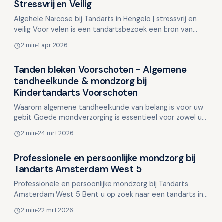
Overig nieuws
Stressvrij en Veilig
Algehele Narcose bij Tandarts in Hengelo | stressvrij en
veilig Voor velen is een tandartsbezoek een bron van
stress en angst, wat soms leidt tot het uitstelle…
2 min
1 apr 2026
Tanden bleken Voorschoten - Algemene
Overig nieuws
tandheelkunde & mondzorg bij
Kindertandarts Voorschoten
Waarom algemene tandheelkunde van belang is voor uw
gebit Goede mondverzorging is essentieel voor zowel uw
algehele gezondheid als uw zelfvertrouwen. U gebruik…
2 min
24 mrt 2026
Professionele en persoonlijke mondzorg bij
Overig nieuws
Tandarts Amsterdam West 5
Professionele en persoonlijke mondzorg bij Tandarts
Amsterdam West 5 Bent u op zoek naar een tandarts in
Amsterdam West waar u zich op uw gemak voelt? Bij
2 min
22 mrt 2026
Tand…