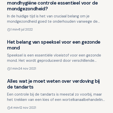
Overig nieuws
mondhygiëne controle essentieel voor de
mondgezondheid?
In de huidige tijd is het van cruciaal belang om je
mondgezondheid goed te onderhouden vanwege de
toename van virussen en welvaartsziekten. Naast het
1 min
8 jul 2022
belang van…
Het belang van speeksel voor een gezonde
Overig nieuws
mond
Speeksel is een essentiële vloeistof voor een gezonde
mond. Het wordt geproduceerd door verschillende
speekselklieren in de mond en heeft diverse belangrijke
1 min
24 nov 2021
f…
Alles wat je moet weten over verdoving bij
Overig nieuws
de tandarts
Een controle bij de tandarts is meestal zo voorbij, maar
het trekken van een kies of een wortelkanaalbehandeling
kan erg pijnlijk zijn. Gelukkig kan deze pijn w…
4 min
12 nov 2021