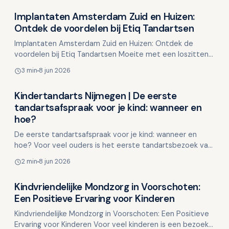
Implantaten Amsterdam Zuid en Huizen:
Overig nieuws
Ontdek de voordelen bij Etiq Tandartsen
Implantaten Amsterdam Zuid en Huizen: Ontdek de
voordelen bij Etiq Tandartsen Moeite met een loszittend
kunstgebit, ontbrekende tanden of onzekerheid tijdens
3 min
8 jun 2026
he…
Kindertandarts Nijmegen | De eerste
Overig nieuws
tandartsafspraak voor je kind: wanneer en
hoe?
De eerste tandartsafspraak voor je kind: wanneer en
hoe? Voor veel ouders is het eerste tandartsbezoek van
hun kind een moment vol spanning. Een
2 min
8 jun 2026
veelvoorkomende…
Kindvriendelijke Mondzorg in Voorschoten:
Overig nieuws
Een Positieve Ervaring voor Kinderen
Kindvriendelijke Mondzorg in Voorschoten: Een Positieve
Ervaring voor Kinderen Voor veel kinderen is een bezoek