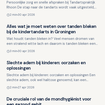
Persoonlijke zorg en snelle afspraken bij Tandartspraktijk
Rhoon De stap naar de tandarts wordt vaak uitgesteld,
of het nu door drukte of angst is. Bij Tandart…
2 min
30 apr 2026
Alles wat je moet weten over tanden bleken
Overig nieuws
bij de kindertandarts in Groningen
Wat houdt tanden bleken in? Veel mensen dromen van
een stralend witte lach en daarom is tanden bleken een
populaire keuze geworden. Maar wat houdt deze
3 min
30 apr 2026
behandel…
Slechte adem bij kinderen: oorzaken en
Overig nieuws
oplossingen
Slechte adem bij kinderen: oorzaken en oplossingen Een
slechte adem, ook wel halitose genoemd, kan een
veelvoorkomend probleem zijn waar kinderen zich
2 min
27 apr 2026
onzeker …
De cruciale rol van de mondhygiënist voor
Overig nieuws
een gezond gebit