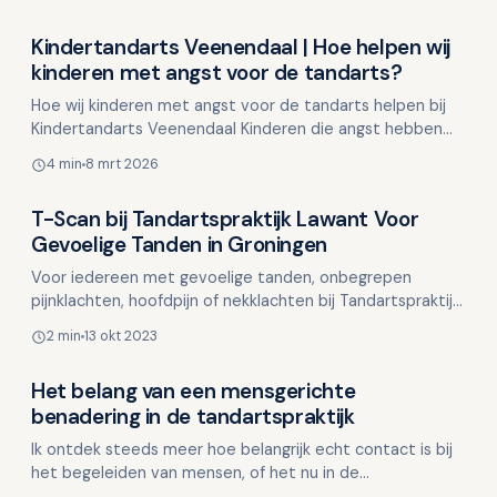
Kindertandarts Veenendaal | Hoe helpen wij
Overig nieuws
kinderen met angst voor de tandarts?
Hoe wij kinderen met angst voor de tandarts helpen bij
Kindertandarts Veenendaal Kinderen die angst hebben
voor de tandarts kunnen bij onze praktijk rekenen op…
4 min
8 mrt 2026
T-Scan bij Tandartspraktijk Lawant Voor
Overig nieuws
Gevoelige Tanden in Groningen
Voor iedereen met gevoelige tanden, onbegrepen
pijnklachten, hoofdpijn of nekklachten bij Tandartspraktijk
Lawant, tandarts Eelderwolde / Groningen kijken we ve…
2 min
13 okt 2023
Het belang van een mensgerichte
Overig nieuws
benadering in de tandartspraktijk
Ik ontdek steeds meer hoe belangrijk echt contact is bij
het begeleiden van mensen, of het nu in de
tandartsstoel is, als mondhygiënist of tijdens