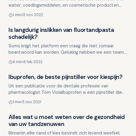
water, voedingsmiddelen, en cosmetische producten
zoals tandpasta. Het kan bij hoge concentraties gifti…
1 min
12 nov 2022
Is langdurig inslikken van fluortandpasta
Overig nieuws
schadelijk?
Soms krijgt het platform een vraag die niet zomaar
beantwoord kan worden. Gelukkig hebben we een team
professionals die (vrijwillig) meewerken aan de
6 min
8 feb 2022
informatie…
Ibuprofen, de beste pijnstiller voor kiespijn?
Overig nieuws
Uit een publicatie voor de dentale professie van
pharmacologist Tom ViolaIbuprofen is een pijnstiller die
valt onder de ‘niet-steroïde anti-inflammatoire gen…
1 min
5 nov 2021
Alles wat u moet weten over de gezondheid
Overig nieuws
van uw tandzenuwen
Binnenin elke tand of kies bevindt zich levend weefsel,