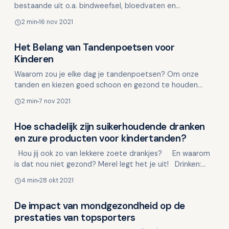
bestaande uit o.a. bindweefsel, bloedvaten en
zenuwvezels. Dit weefsel wordt de pulpa genoemd.
2 min
16 nov 2021
Vanuit he…
Het Belang van Tandenpoetsen voor
Overig nieuws
Kinderen
Waarom zou je elke dag je tandenpoetsen? Om onze
tanden en kiezen goed schoon en gezond te houden
moeten we tandenpoetsen, maar waarom en hoe doen
2 min
7 nov 2021
we dat? Merel…
Hoe schadelijk zijn suikerhoudende dranken
Overig nieuws
en zure producten voor kindertanden?
Hou jij ook zo van lekkere zoete drankjes? En waarom
is dat nou niet gezond? Merel legt het je uit! Drinken:
Wat is wel en ni…
4 min
28 okt 2021
De impact van mondgezondheid op de
Overig nieuws
prestaties van topsporters