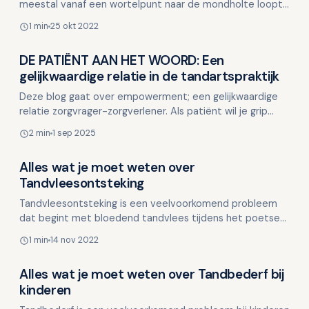
meestal vanaf een wortelpunt naar de mondholte loopt.
Het ontstaat bij een chronische ontsteking rondom de
1 min
25 okt 2022
w…
DE PATIËNT AAN HET WOORD: Een
Overig nieuws
gelijkwaardige relatie in de tandartspraktijk
Deze blog gaat over empowerment; een gelijkwaardige
relatie zorgvrager-zorgverlener. Als patiënt wil je grip
hebben op je eigen mondgezondheid. Je wilt keuzes …
2 min
1 sep 2025
Alles wat je moet weten over
Overig nieuws
Tandvleesontsteking
Tandvleesontsteking is een veelvoorkomend probleem
dat begint met bloedend tandvlees tijdens het poetsen.
Het is meestal een teken van gingivitis, een lichte vo…
1 min
14 nov 2022
Alles wat je moet weten over Tandbederf bij
Overig nieuws
kinderen