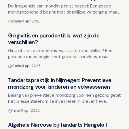
Overig nieuws
De frequentie van mondhygiënist bezoek Een goede
mondgezondheid begint met dagelijkse verzorging, maar
soms is dat niet voldoende. De rol van de mondhygiënis…
2 min
9 apr 2026
Gingivitis en parodontitis: wat zijn de
Overig nieuws
verschillen?
Gingivitis en parodontitis: wat zijn de verschillen? Een
gezonde mond begint met gezond tandvlees, maar
helaas ervaren veel mensen vroeg of laat problemen met
2 min
9 apr 2026
…
Tandartspraktijk in Nijmegen: Preventieve
Overig nieuws
mondzorg voor kinderen en volwassenen
Belang van preventieve mondzorg voor een gezond gebit
Het is essentieel om te investeren in preventieve
mondzorg om een gezond gebit te behouden. Het begint
1 min
9 apr 2026
ni…
Algehele Narcose bij Tandarts Hengelo |