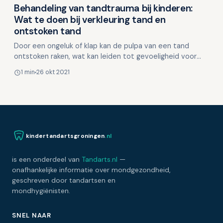
Behandeling van tandtrauma bij kinderen:
Overig nieuws
Wat te doen bij verkleuring tand en
ontstoken tand
Door een ongeluk of klap kan de pulpa van een tand
ontstoken raken, wat kan leiden tot gevoeligheid voor
aanraking en temperatuurveranderingen. De toegenomen
1 min
26 okt 2021
do…
kindertandartsgroningen
.nl
is een onderdeel van
Tandarts.nl
—
onafhankelijke informatie over mondgezondheid,
geschreven door tandartsen en
mondhygiënisten.
SNEL NAAR