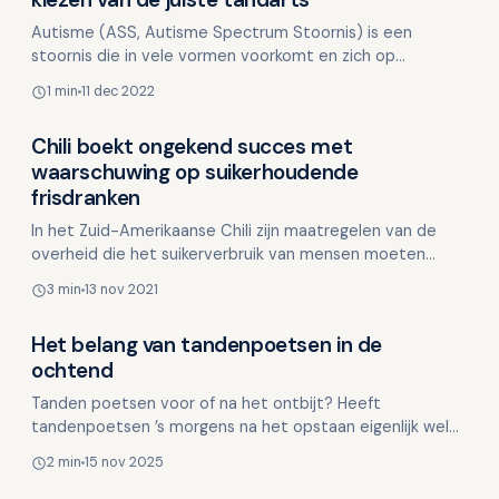
Autisme (ASS, Autisme Spectrum Stoornis) is een
stoornis die in vele vormen voorkomt en zich op
verschillende manieren kan uiten. Mensen met autisme
1 min
11 dec 2022
zijn vaak o…
Chili boekt ongekend succes met
Overig nieuws
waarschuwing op suikerhoudende
frisdranken
In het Zuid-Amerikaanse Chili zijn maatregelen van de
overheid die het suikerverbruik van mensen moeten
verminderen, een ongekend groot succes. In de eerste
3 min
13 nov 2021
and…
Het belang van tandenpoetsen in de
Overig nieuws
ochtend
Tanden poetsen voor of na het ontbijt? Heeft
tandenpoetsen ’s morgens na het opstaan eigenlijk wel
zin? Ja, tandenpoetsen in de ochtend heeft zeker zin!
2 min
15 nov 2025
Het…