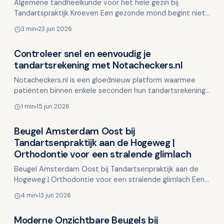
Algemene tandheelkunde voor het hele gezin bij
Tandartspraktijk Kroeven Een gezonde mond begint niet
pas wanneer er klachten optreden, maar juist bij
3 min
23 jun 2026
preventiev…
Controleer snel en eenvoudig je
Overig nieuws
tandartsrekening met Notacheckers.nl
Notacheckers.nl is een gloednieuw platform waarmee
patiënten binnen enkele seconden hun tandartsrekening
kunnen controleren. Door simpelweg een foto of PDF
1 min
15 jun 2026
van…
Beugel Amsterdam Oost bij
Overig nieuws
Tandartsenpraktijk aan de Hogeweg |
Orthodontie voor een stralende glimlach
Beugel Amsterdam Oost bij Tandartsenpraktijk aan de
Hogeweg | Orthodontie voor een stralende glimlach Een
mooi recht gebit is niet alleen esthetisch, maar ook f…
4 min
13 jun 2026
Moderne Onzichtbare Beugels bij