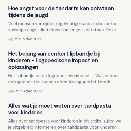
Hoe angst voor de tandarts kan ontstaan
Overig nieuws
tijdens de jeugd
Veel mensen vermijden regelmatige tandartsbezoeken
vanwege angst die tijdens hun jeugd is ontstaan. Deze
angst kan leiden tot ongezonde tanden en tandvlees,
1 min
15 dec 2020
wat…
Het belang van een kort lipbandje bij
Overig nieuws
kinderen - Logopedische impact en
oplossingen
Het lipbandje en de logopedische impact – Wat ouders
en logopedisten kunnen doen Als logopedist kom ik
regelmatig kinderen tegen die last hebben van
4 min
11 dec 2023
mondgewo…
Alles wat je moet weten over tandpasta
Overig nieuws
voor kinderen
Alles over tandpasta voor kinderen In dit artikel zullen we
je uitgebreid informeren over tandpasta voor kinderen.