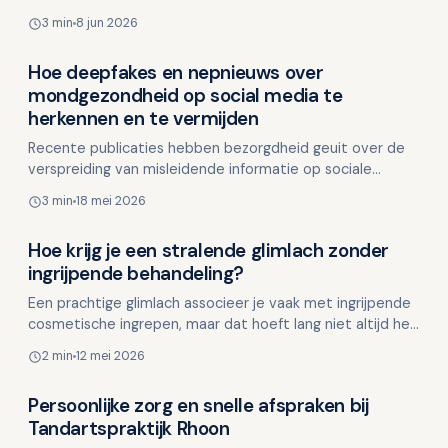
aan de tandarts een spannende ervaring. Nieuwe g…
3 min
8 jun 2026
Hoe deepfakes en nepnieuws over
Overig nieuws
mondgezondheid op social media te
herkennen en te vermijden
Recente publicaties hebben bezorgdheid geuit over de
verspreiding van misleidende informatie op sociale
media. Hier volgen een samenvatting en nuttige tips;
3 min
18 mei 2026
Op…
Hoe krijg je een stralende glimlach zonder
Overig nieuws
ingrijpende behandeling?
Een prachtige glimlach associeer je vaak met ingrijpende
cosmetische ingrepen, maar dat hoeft lang niet altijd het
geval te zijn. Met eenvoudige en conservatiev…
2 min
12 mei 2026
Persoonlijke zorg en snelle afspraken bij
Overig nieuws
Tandartspraktijk Rhoon