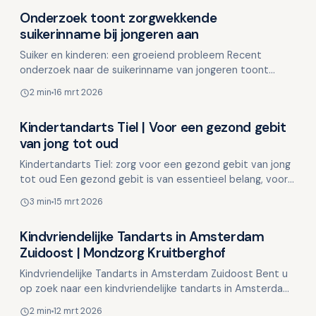
Onderzoek toont zorgwekkende
Overig nieuws
suikerinname bij jongeren aan
Suiker en kinderen: een groeiend probleem Recent
onderzoek naar de suikerinname van jongeren toont
verontrustende cijfers. Tandarts.nl heeft hiervoor al
2 min
16 mrt 2026
regelm…
Kindertandarts Tiel | Voor een gezond gebit
Overig nieuws
van jong tot oud
Kindertandarts Tiel: zorg voor een gezond gebit van jong
tot oud Een gezond gebit is van essentieel belang, vooral
op jonge leeftijd. Bij Kindertandarts Tiel s…
3 min
15 mrt 2026
Kindvriendelijke Tandarts in Amsterdam
Overig nieuws
Zuidoost | Mondzorg Kruitberghof
Kindvriendelijke Tandarts in Amsterdam Zuidoost Bent u
op zoek naar een kindvriendelijke tandarts in Amsterdam
Zuidoost? Bij Mondzorg Kruitberghof helpen we ki…
2 min
12 mrt 2026