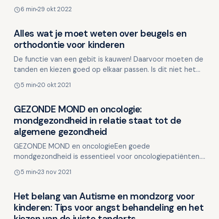
En daar is veel over te vertellen, want er zi…
6 min
29 okt 2022
Alles wat je moet weten over beugels en
Overig nieuws
orthodontie voor kinderen
De functie van een gebit is kauwen! Daarvoor moeten de
tanden en kiezen goed op elkaar passen. Is dit niet het
geval, dan heb je een beugel nodig om dit te bere…
5 min
20 okt 2021
GEZONDE MOND en oncologie:
Overig nieuws
mondgezondheid in relatie staat tot de
algemene gezondheid
GEZONDE MOND en oncologieEen goede
mondgezondheid is essentieel voor oncologiepatiënten.
Je bent sneller vatbaar voor het optreden van
5 min
23 nov 2021
ontstekingen. Zowel…
Het belang van Autisme en mondzorg voor
Overig nieuws
kinderen: Tips voor angst behandeling en het
kiezen van de juiste tandarts