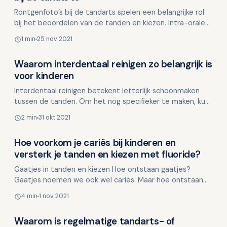
Röntgenfoto’s bij de tandarts spelen een belangrijke rol
bij het beoordelen van de tanden en kiezen. Intra-orale
opnamen, zoals bitewings en solo’s, worden…
1 min
25 nov 2021
Waarom interdentaal reinigen zo belangrijk is
Overig nieuws
voor kinderen
Interdentaal reinigen betekent letterlijk schoonmaken
tussen de tanden. Om het nog specifieker te maken, kun
je zeggen dat het gaat om het schoonmaken van de ru…
2 min
31 okt 2021
Hoe voorkom je cariës bij kinderen en
Overig nieuws
versterk je tanden en kiezen met fluoride?
Gaatjes in tanden en kiezen Hoe ontstaan gaatjes?
Gaatjes noemen we ook wel cariës. Maar hoe ontstaan
gaatjes nu eigenlijk? De buitenkant van de tanden en k…
4 min
1 nov 2021
Waarom is regelmatige tandarts- of