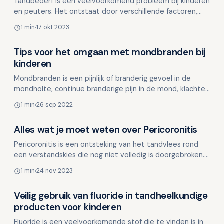
Tandbederf is een veelvoorkomend probleem bij kinderen
en peuters. Het ontstaat door verschillende factoren,
zoals slechte mondhygiëne, suikerhoudende voeding …
1 min
17 okt 2023
Tips voor het omgaan met mondbranden bij
Overig nieuws
kinderen
Mondbranden is een pijnlijk of branderig gevoel in de
mondholte, continue branderige pijn in de mond, klachten
bij als een droge mond of veranderde smaak, voedi…
1 min
26 sep 2022
Alles wat je moet weten over Pericoronitis
Overig nieuws
Pericoronitis is een ontsteking van het tandvlees rond
een verstandskies die nog niet volledig is doorgebroken.
Omdat een deel van de kies nog bedekt is met tan…
1 min
24 nov 2023
Veilig gebruik van fluoride in tandheelkundige
Overig nieuws
producten voor kinderen
Fluoride is een veelvoorkomende stof die te vinden is in