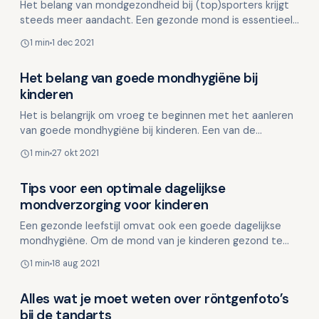
Het belang van mondgezondheid bij (top)sporters krijgt
steeds meer aandacht. Een gezonde mond is essentieel
voor de algehele gezondheid en kan zelfs de prestati…
1 min
1 dec 2021
Het belang van goede mondhygiëne bij
Overig nieuws
kinderen
Het is belangrijk om vroeg te beginnen met het aanleren
van goede mondhygiëne bij kinderen. Een van de
aspecten van mondgezondheid is het uitwisselen van
1 min
27 okt 2021
speek…
Tips voor een optimale dagelijkse
Overig nieuws
mondverzorging voor kinderen
Een gezonde leefstijl omvat ook een goede dagelijkse
mondhygiëne. Om de mond van je kinderen gezond te
houden, is het belangrijk om regelmatig de volgende
1 min
18 aug 2021
stap…
Alles wat je moet weten over röntgenfoto’s
Overig nieuws
bij de tandarts