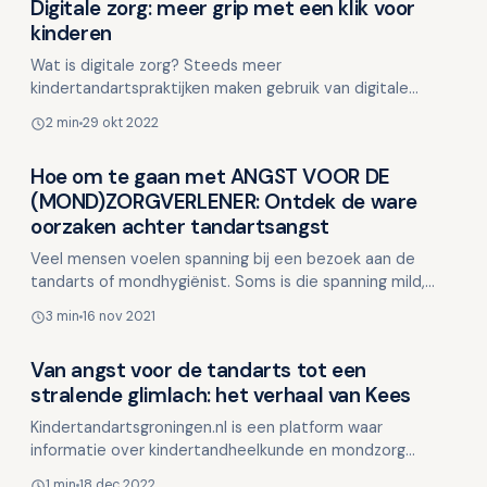
Digitale zorg: meer grip met een klik voor
Overig nieuws
kinderen
Wat is digitale zorg? Steeds meer
kindertandartspraktijken maken gebruik van digitale
hulpmiddelen. Denk aan: je afspraken online plannen of
2 min
29 okt 2022
wijzigen je mo…
Hoe om te gaan met ANGST VOOR DE
Overig nieuws
(MOND)ZORGVERLENER: Ontdek de ware
oorzaken achter tandartsangst
Veel mensen voelen spanning bij een bezoek aan de
tandarts of mondhygiënist. Soms is die spanning mild,
maar voor anderen kan het weken van tevoren al ong…
3 min
16 nov 2021
Van angst voor de tandarts tot een
Overig nieuws
stralende glimlach: het verhaal van Kees
Kindertandartsgroningen.nl is een platform waar
informatie over kindertandheelkunde en mondzorg
samenkomen, ook persoonlijke verhalen zijn hier welkom.
1 min
18 dec 2022