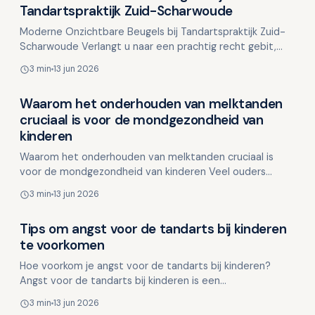
Overig nieuws
Tandartspraktijk Zuid-Scharwoude
Moderne Onzichtbare Beugels bij Tandartspraktijk Zuid-
Scharwoude Verlangt u naar een prachtig recht gebit,
maar ziet u op tegen de traditionele beugels met meta…
3 min
13 jun 2026
Waarom het onderhouden van melktanden
Overig nieuws
cruciaal is voor de mondgezondheid van
kinderen
Waarom het onderhouden van melktanden cruciaal is
voor de mondgezondheid van kinderen Veel ouders
onderschatten het belang van melktanden, omdat ze
3 min
13 jun 2026
uiteindelijk…
Tips om angst voor de tandarts bij kinderen
Overig nieuws
te voorkomen
Hoe voorkom je angst voor de tandarts bij kinderen?
Angst voor de tandarts bij kinderen is een
veelvoorkomend probleem. Het kan ontstaan door nare
3 min
13 jun 2026
ervaringen, m…