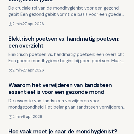
De cruciale rol van de mondhygiënist voor een gezond
gebit Een gezond gebit vormt de basis voor een goede
algehele gezondheid en zelfvertrouwen. Vaak wordt ec…
2 min
27 apr 2026
Elektrisch poetsen vs. handmatig poetsen:
Overig nieuws
een overzicht
Elektrisch poetsen vs. handmatig poetsen: een overzicht
Een goede mondhygiëne begint bij goed poetsen. Maar
wat werkt nu eigenlijk beter: een elektrische tand…
2 min
27 apr 2026
Waarom het verwijderen van tandsteen
Overig nieuws
essentieel is voor een gezonde mond
De essentie van tandsteen verwijderen voor
mondgezondheid Het belang van tandsteen verwijderen
reikt verder dan alleen maar een schoon gebit. Het is een
2 min
9 apr 2026
crucia…
Hoe vaak moet je naar de mondhygiënist?