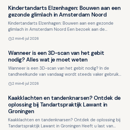
Kindertandarts Elzenhagen: Bouwen aan een
Overig nieuws
gezonde glimlach in Amsterdam Noord
Kindertandarts Elzenhagen: Bouwen aan een gezonde
glimlach in Amsterdam Noord Een bezoek aan de
tandarts hoeft voor kinderen helemaal niet spannend te
2 min
6 jul 2026
zijn. Ste…
Wanneer is een 3D-scan van het gebit
Overig nieuws
nodig? Alles wat je moet weten
Wanneer is een 3D-scan van het gebit nodig? In de
tandheelkunde van vandaag wordt steeds vaker gebruik
gemaakt van 3D-scantechnologie om het gebit en de
2 min
6 jul 2026
kaakstr…
Kaakklachten en tandenknarsen? Ontdek de
Overig nieuws
oplossing bij Tandartspraktijk Lawant in
Groningen
Kaakklachten en tandenknarsen? Ontdek de oplossing bij
Tandartspraktijk Lawant in Groningen Heeft u last van