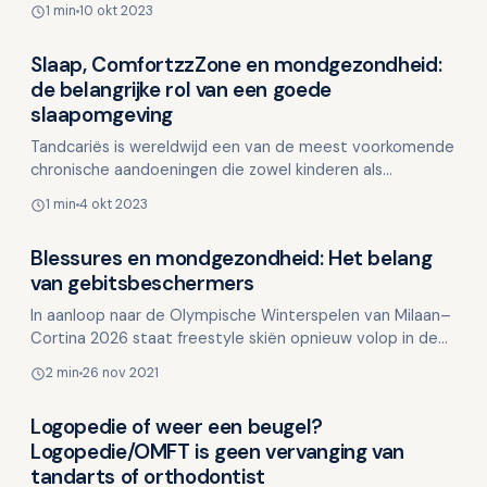
1 min
10 okt 2023
therapeutisc…
Slaap, ComfortzzZone en mondgezondheid:
Overig nieuws
de belangrijke rol van een goede
slaapomgeving
Tandcariës is wereldwijd een van de meest voorkomende
chronische aandoeningen die zowel kinderen als
volwassenen treft. Het belang van slaapkwaliteit en het
1 min
4 okt 2023
ci…
Blessures en mondgezondheid: Het belang
Overig nieuws
van gebitsbeschermers
In aanloop naar de Olympische Winterspelen van Milaan–
Cortina 2026 staat freestyle skiën opnieuw volop in de
schijnwerpers. Wat ooit begon als een speels exp…
2 min
26 nov 2021
Logopedie of weer een beugel?
Overig nieuws
Logopedie/OMFT is geen vervanging van
tandarts of orthodontist