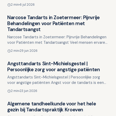
hoofdpijn, kaakpijn of tandenknarsen? Mogelijk ligt…
2 min
6 jul 2026
Narcose Tandarts in Zoetermeer: Pijnvrije
Overig nieuws
Behandelingen voor Patiënten met
Tandartsangst
Narcose Tandarts in Zoetermeer: Pijnvrije Behandelingen
voor Patiënten met Tandartsangst Veel mensen ervaren
geen problemen bij een tandartsbezoek. Echter, voo…
2 min
29 jun 2026
Angsttandarts Sint-Michielsgestel |
Overig nieuws
Persoonlijke zorg voor angstige patiënten
Angsttandarts Sint-Michielsgestel | Persoonlijke zorg
voor angstige patiënten Angst voor de tandarts is een
veelvoorkomend probleem dat veel mensen ervan
2 min
23 jun 2026
weerh…
Algemene tandheelkunde voor het hele
Overig nieuws
gezin bij Tandartspraktijk Kroeven