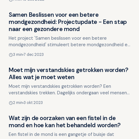
Deze kee…
Samen Beslissen voor een betere
Overig nieuws
mondgezondheid: Projectupdate - Een stap
naar een gezondere mond
Het project 'Samen beslissen voor een betere
mondgezondheid' stimuleert betere mondgezondheid en
begrijpelijke communicatie tussen mondzorgverleners en
3 min
7 dec 2023
patiënt…
Moet mijn verstandskies getrokken worden?
Overig nieuws
Alles wat je moet weten
Moet mijn verstandskies getrokken worden? Een
verstandskies trekken. Dagelijks ondergaan veel mensen
deze ingreep. Maar waarom trekken we deze kies? En
2 min
3 okt 2023
moet de …
Wat zijn de oorzaken van een fistel in de
Overig nieuws
mond en hoe kan het behandeld worden?
Een fistel in de mond is een gangetje of buisje dat