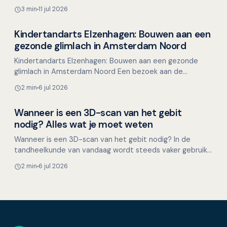
of verdiept in handwerken? Grote kans dat je ongemerkt
3 min
11 jul 2026
je kake…
Kindertandarts Elzenhagen: Bouwen aan een
Overig nieuws
gezonde glimlach in Amsterdam Noord
Kindertandarts Elzenhagen: Bouwen aan een gezonde
glimlach in Amsterdam Noord Een bezoek aan de
tandarts hoeft voor kinderen helemaal niet spannend te
2 min
6 jul 2026
zijn. Ste…
Wanneer is een 3D-scan van het gebit
Overig nieuws
nodig? Alles wat je moet weten
Wanneer is een 3D-scan van het gebit nodig? In de
tandheelkunde van vandaag wordt steeds vaker gebruik
gemaakt van 3D-scantechnologie om het gebit en de
2 min
6 jul 2026
kaakstr…