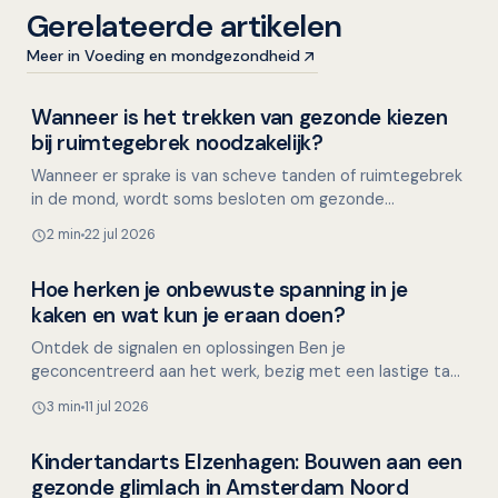
Gerelateerde artikelen
Meer in Voeding en mondgezondheid
Wanneer is het trekken van gezonde kiezen
Kinderen en mondgezondheid
bij ruimtegebrek noodzakelijk?
Wanneer er sprake is van scheve tanden of ruimtegebrek
in de mond, wordt soms besloten om gezonde
premolaren te trekken. Maar is dit altijd nodig? Of kan
2 min
22 jul 2026
ruimte…
Hoe herken je onbewuste spanning in je
Mondgezondheid in relatie tot algehele gezondheid
kaken en wat kun je eraan doen?
Ontdek de signalen en oplossingen Ben je
geconcentreerd aan het werk, bezig met een lastige taak
of verdiept in handwerken? Grote kans dat je ongemerkt
3 min
11 jul 2026
je kake…
Kindertandarts Elzenhagen: Bouwen aan een
Overig nieuws
gezonde glimlach in Amsterdam Noord