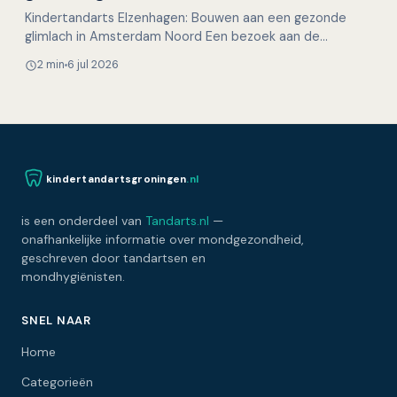
Kindertandarts Elzenhagen: Bouwen aan een gezonde
glimlach in Amsterdam Noord Een bezoek aan de
tandarts hoeft voor kinderen helemaal niet spannend te
2 min
6 jul 2026
zijn. Ste…
kindertandartsgroningen
.nl
is een onderdeel van
Tandarts.nl
—
onafhankelijke informatie over mondgezondheid,
geschreven door tandartsen en
mondhygiënisten.
SNEL NAAR
Home
Categorieën