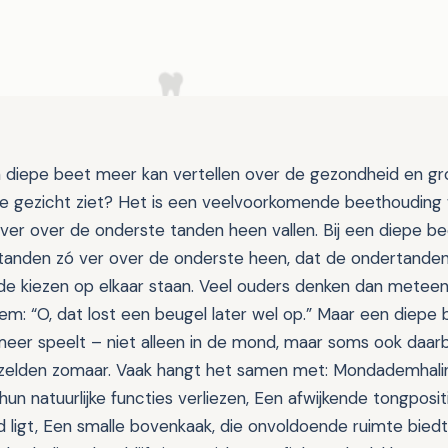
n diepe beet meer kan vertellen over de gezondheid en gr
te gezicht ziet? Het is een veelvoorkomende beethouding
ver over de onderste tanden heen vallen. Bij een diepe be
anden zó ver over de onderste heen, dat de ondertanden 
 de kiezen op elkaar staan. Veel ouders denken dan metee
em: “O, dat lost een beugel later wel op.” Maar een diepe 
 meer speelt – niet alleen in de mond, maar soms ook daar
 zelden zomaar. Vaak hangt het samen met: Mondademhali
hun natuurlijke functies verliezen, Een afwijkende tongposit
d ligt, Een smalle bovenkaak, die onvoldoende ruimte bied