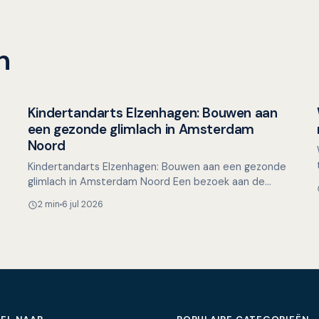
n
Kindertandarts Elzenhagen: Bouwen aan
Overig nieuws
een gezonde glimlach in Amsterdam
Noord
Kindertandarts Elzenhagen: Bouwen aan een gezonde
glimlach in Amsterdam Noord Een bezoek aan de
tandarts hoeft voor kinderen helemaal niet spannend
2 min
6 jul 2026
te zijn. Ste…