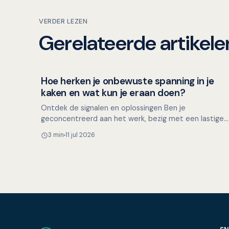
VERDER LEZEN
Gerelateerde artikele
Hoe herken je onbewuste spanning in je
Mondgezondheid in relatie tot algehele gezondheid
kaken en wat kun je eraan doen?
Ontdek de signalen en oplossingen Ben je
geconcentreerd aan het werk, bezig met een lastige
taak of verdiept in handwerken? Grote kans dat je
3 min
11 jul 2026
ongemerkt je kake…