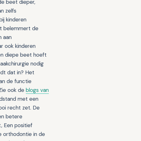
 de beet dieper,
n zelfs
ij kinderen
 Dit belemmert de
n aan
ar ook kinderen
en diepe beet hoeft
aakchirurgie nodig
dt dat in? Het
an de functie
 Zie ook de
blogs van
ndstand met een
oi recht zet. De
en betere
, Een positief
e orthodontie in de