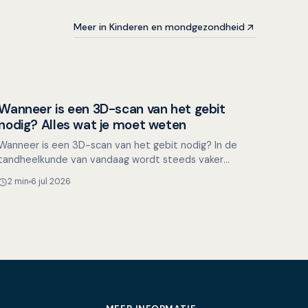
Meer in Kinderen en mondgezondheid
Wanneer is een 3D-scan van het gebit
Overig nieuws
nodig? Alles wat je moet weten
Wanneer is een 3D-scan van het gebit nodig? In de
tandheelkunde van vandaag wordt steeds vaker
gebruik gemaakt van 3D-scantechnologie om het
2 min
6 jul 2026
gebit en de kaakstr…