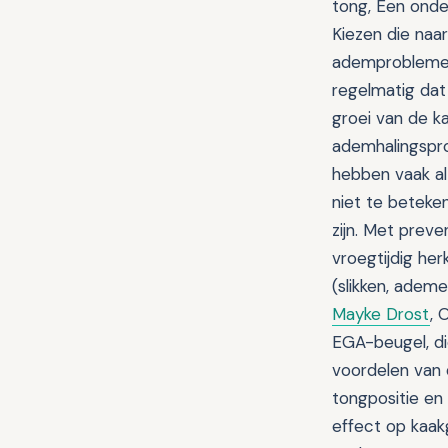
tong, Een onder
Kiezen die naar
ademproblemen 
regelmatig dat 
groei van de k
ademhalingspro
hebben vaak al
niet te beteken
zijn. Met prev
vroegtijdig he
(slikken, adem
Mayke Drost
, 
EGA-beugel, di
voordelen van 
tongpositie en
effect op kaak